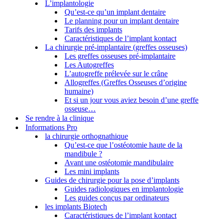
L’implantologie
Qu’est-ce qu’un implant dentaire
Le planning pour un implant dentaire
Tarifs des implants
Caractéristiques de l’implant kontact
La chirurgie pré-implantaire (greffes osseuses)
Les greffes osseuses pré-implantaire
Les Autogreffes
L’autogreffe prélevée sur le crâne
Allogreffes (Greffes Osseuses d’origine
humaine)
Et si un jour vous aviez besoin d’une greffe
osseuse…
Se rendre à la clinique
Informations Pro
la chirurgie orthognathique
Qu’est-ce que l’ostéotomie haute de la
mandibule ?
Avant une ostéotomie mandibulaire
Les mini implants
Guides de chirurgie pour la pose d’implants
Guides radiologiques en implantologie
Les guides conçus par ordinateurs
les implants Biotech
Caractéristiques de l’implant kontact