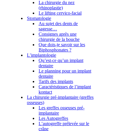
La chirurgie du nez
(rhinoplastie)
Le lifting cervico-facial
Stomatologie
Au sujet des dents de
sagesse…
Consignes après une
chirurgie de la bouche
Que dois-je savoir sur les
Biphosphonates ?
L’implantologie
Qu’est-ce qu’un implant
dentaire
Le planning pour un implant
dentaire
Tarifs des implants
Caractéristiques de l’implant
kontact
La chirurgie pré-implantaire (greffes
osseuses)
Les greffes osseuses pré-
implantaire
Les Autogreffes
L’autogreffe prélevée sur le
crâne