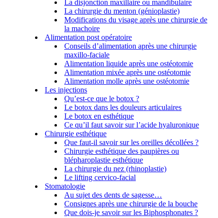
La disjonction maxillaire ou mandibulaire
La chirurgie du menton (génioplastie)
Modifications du visage après une chirurgie de
la machoire
Alimentation post opératoire
Conseils d’alimentation après une chirurgie
maxillo-faciale
Alimentation liquide après une ostéotomie
Alimentation mixée après une ostéotomie
Alimentation molle après une ostéotomie
Les injections
Qu’est-ce que le botox ?
Le botox dans les douleurs articulaires
Le botox en esthétique
Ce qu’il faut savoir sur l’acide hyaluronique
Chirurgie esthétique
Que faut-il savoir sur les oreilles décollées ?
Chirurgie esthétique des paupières ou
blépharoplastie esthétique
La chirurgie du nez (rhinoplastie)
Le lifting cervico-facial
Stomatologie
Au sujet des dents de sagesse…
Consignes après une chirurgie de la bouche
Que dois-je savoir sur les Biphosphonates ?