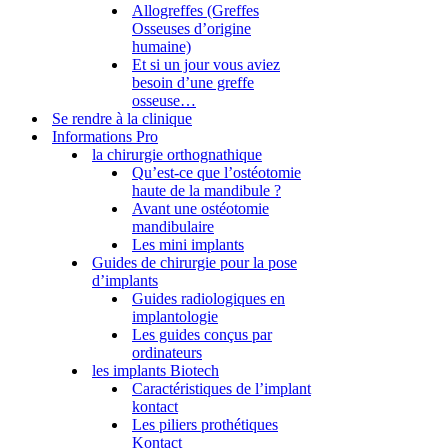
Allogreffes (Greffes
Osseuses d’origine
humaine)
Et si un jour vous aviez
besoin d’une greffe
osseuse…
Se rendre à la clinique
Informations Pro
la chirurgie orthognathique
Qu’est-ce que l’ostéotomie
haute de la mandibule ?
Avant une ostéotomie
mandibulaire
Les mini implants
Guides de chirurgie pour la pose
d’implants
Guides radiologiques en
implantologie
Les guides conçus par
ordinateurs
les implants Biotech
Caractéristiques de l’implant
kontact
Les piliers prothétiques
Kontact