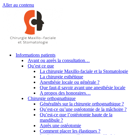
Aller au contenu
Informations patients
Avant ou après la consultation…
Qu’est ce que
La chirurgie Maxillo-faciale et la Stomatologie
La chirurgie esthétique
Anesthésie locale ou générale ?
Que faut-il savoir avant une anesthésie locale
A propos des honoraires…
Chirurgie orthognathique
Généralités sur la chirurgie orthognathique ?
Qu’est-ce qu’une ostéotomie de la mâchoire ?
Qu’est-ce que l’ostéotomie haute de la
mandibule ?
Après une ostéotomie
Comment placer les élastiques ?