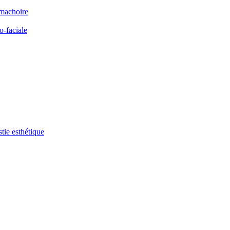
 machoire
o-faciale
tie esthétique