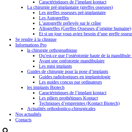
Caractéristiques de l’implant kontact
La chirurgie pré-implantaire (greffes osseuses)
Les greffes osseuses pré-implantaire
Les Autogreffes
L’autogreffe prélevée sur le crâne
Allogreffes (Greffes Osseuses d’origine humaine)
Et si un jour vous aviez besoin d’une greffe oss
Se rendre à la clinique
Informations Pro
la chirurgie orthognathique
Qu’est-ce que l’ostéotomie haute de la mandibule 
Avant une ostéotomie mandibulaire
Les mini implants
Guides de chirurgie pour la pose d’implants
Guides radiologiques en implantologie
Les guides conçus par ordinateurs
les implants Biotech
Caractéristiques de l’implant kontact
Les piliers prothétiques Kontact
Techniques d’empreintes (Kontact Biotech)
Actualités orthodontico-chirurgicales
Nos actualités
Contacts