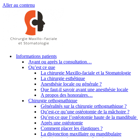
Aller au contenu
Informations patients
Avant ou après la consultation…
Qu’est ce que
La chirurgie Maxillo-faciale et la Stomatologie
La chirurgie esthétique
Anesthésie locale ou générale ?
Que faut-il savoir avant une anesthésie locale
A propos des honoraires…
Chirurgie orthognathique
Généralités sur la chirurgie orthognathique ?
Qu’est-ce qu’une ostéotomie de la mâchoire ?
Qu’est-ce que l’ostéotomie haute de la mandibule 
Après une ostéotomie
Comment placer les élastiques ?
La disjonction maxillaire ou mandibulaire