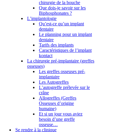
chirurgie de la bouche
Que dois-je savoir sur les
Biphosphonates ?
L’implantologie
Qu’est-ce qu’un implant
dentaire
Le planning pour un implant
dentaire
Tarifs des implants
Caractéristiques de l’implant
kontact
La chirurgie pré-implantaire (greffes
osseuses)
Les greffes osseuses pré-
implantaire
Les Autogreffes
L’autogreffe prélevée sur le
crâne
Allogreffes (Greffes
Osseuses d’origine
humaine)
Et si un jour vous aviez
besoin d’une greffe
osseuse…
Se rendre à la clinique