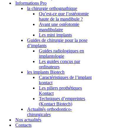
Informations Pro
la chirurgie orthognathique
Qu’est-ce que l’ostéotomie
haute de la mandibule ?
Avant une ostéotomie
mandibulaire
Les mini implants
Guides de chirurgie pour la pose
d’implants
Guides radiologiques en
implantologie
Les guides conçus par
ordinateurs
les implants Biotech
Caractéristiques de l’implant
kontact
Les piliers prothétiques
Kontact
Techniques d’empreintes
(Kontact Biotech)
Actualités orthodontico-
chirurgicales
Nos actualités
Contacts