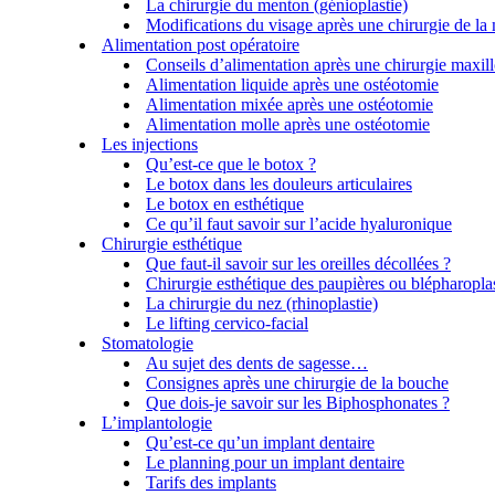
La chirurgie du menton (génioplastie)
Modifications du visage après une chirurgie de la
Alimentation post opératoire
Conseils d’alimentation après une chirurgie maxill
Alimentation liquide après une ostéotomie
Alimentation mixée après une ostéotomie
Alimentation molle après une ostéotomie
Les injections
Qu’est-ce que le botox ?
Le botox dans les douleurs articulaires
Le botox en esthétique
Ce qu’il faut savoir sur l’acide hyaluronique
Chirurgie esthétique
Que faut-il savoir sur les oreilles décollées ?
Chirurgie esthétique des paupières ou blépharoplas
La chirurgie du nez (rhinoplastie)
Le lifting cervico-facial
Stomatologie
Au sujet des dents de sagesse…
Consignes après une chirurgie de la bouche
Que dois-je savoir sur les Biphosphonates ?
L’implantologie
Qu’est-ce qu’un implant dentaire
Le planning pour un implant dentaire
Tarifs des implants