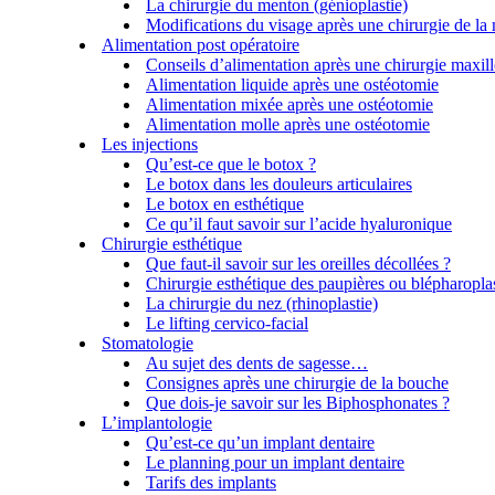
La chirurgie du menton (génioplastie)
Modifications du visage après une chirurgie de la
Alimentation post opératoire
Conseils d’alimentation après une chirurgie maxill
Alimentation liquide après une ostéotomie
Alimentation mixée après une ostéotomie
Alimentation molle après une ostéotomie
Les injections
Qu’est-ce que le botox ?
Le botox dans les douleurs articulaires
Le botox en esthétique
Ce qu’il faut savoir sur l’acide hyaluronique
Chirurgie esthétique
Que faut-il savoir sur les oreilles décollées ?
Chirurgie esthétique des paupières ou blépharoplas
La chirurgie du nez (rhinoplastie)
Le lifting cervico-facial
Stomatologie
Au sujet des dents de sagesse…
Consignes après une chirurgie de la bouche
Que dois-je savoir sur les Biphosphonates ?
L’implantologie
Qu’est-ce qu’un implant dentaire
Le planning pour un implant dentaire
Tarifs des implants