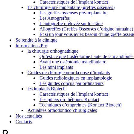
Caractéristiques de l’implant kontact
La chirurgie pré-implantaire (greffes osseuses)
Les greffes osseuses pré-implantaire
Les Autogreffes
L’autogreffe prélevée sur le crâne
Allogreffes (Greffes Osseuses d’origine humaine)
Et si un jour vous aviez besoin d’une greffe oss
Se rendre à la clinique
Informations Pro
la chirurgie orthognathique
Qu’est-ce que l’ostéotomie haute de la mandibule 
Avant une ostéotomie mandibulaire
Les mini implants
Guides de chirurgie pour la pose d’implants
Guides radiologiques en implantologie
Les guides conçus par ordinateurs
les implants Biotech
Caractéristiques de l’implant kontact
Les piliers prothétiques Kontact
Techniques d’empreintes (Kontact Biotech)
Actualités orthodontico-chirurgicales
Nos actualités
Contacts