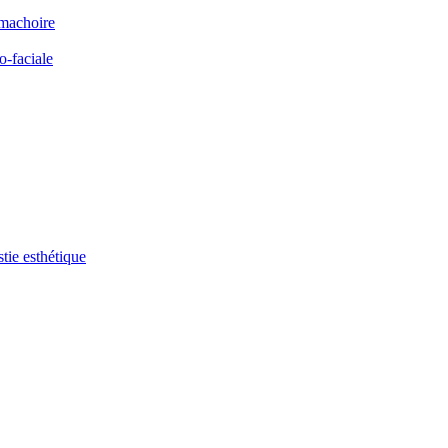
 machoire
o-faciale
tie esthétique