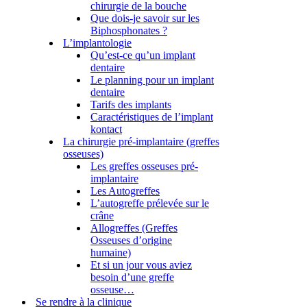
chirurgie de la bouche
Que dois-je savoir sur les
Biphosphonates ?
L’implantologie
Qu’est-ce qu’un implant
dentaire
Le planning pour un implant
dentaire
Tarifs des implants
Caractéristiques de l’implant
kontact
La chirurgie pré-implantaire (greffes
osseuses)
Les greffes osseuses pré-
implantaire
Les Autogreffes
L’autogreffe prélevée sur le
crâne
Allogreffes (Greffes
Osseuses d’origine
humaine)
Et si un jour vous aviez
besoin d’une greffe
osseuse…
Se rendre à la clinique