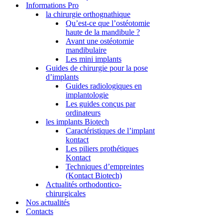
Informations Pro
la chirurgie orthognathique
Qu’est-ce que l’ostéotomie
haute de la mandibule ?
Avant une ostéotomie
mandibulaire
Les mini implants
Guides de chirurgie pour la pose
d’implants
Guides radiologiques en
implantologie
Les guides conçus par
ordinateurs
les implants Biotech
Caractéristiques de l’implant
kontact
Les piliers prothétiques
Kontact
Techniques d’empreintes
(Kontact Biotech)
Actualités orthodontico-
chirurgicales
Nos actualités
Contacts