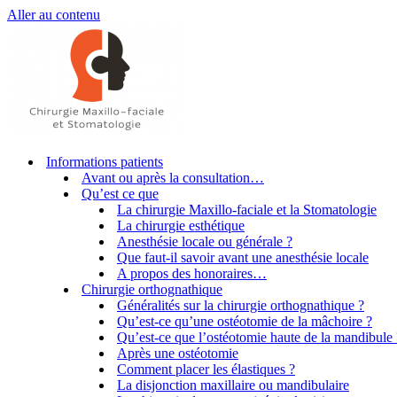
Aller au contenu
Informations patients
Avant ou après la consultation…
Qu’est ce que
La chirurgie Maxillo-faciale et la Stomatologie
La chirurgie esthétique
Anesthésie locale ou générale ?
Que faut-il savoir avant une anesthésie locale
A propos des honoraires…
Chirurgie orthognathique
Généralités sur la chirurgie orthognathique ?
Qu’est-ce qu’une ostéotomie de la mâchoire ?
Qu’est-ce que l’ostéotomie haute de la mandibule 
Après une ostéotomie
Comment placer les élastiques ?
La disjonction maxillaire ou mandibulaire