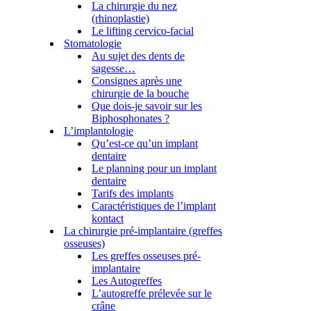
La chirurgie du nez
(rhinoplastie)
Le lifting cervico-facial
Stomatologie
Au sujet des dents de
sagesse…
Consignes après une
chirurgie de la bouche
Que dois-je savoir sur les
Biphosphonates ?
L’implantologie
Qu’est-ce qu’un implant
dentaire
Le planning pour un implant
dentaire
Tarifs des implants
Caractéristiques de l’implant
kontact
La chirurgie pré-implantaire (greffes
osseuses)
Les greffes osseuses pré-
implantaire
Les Autogreffes
L’autogreffe prélevée sur le
crâne