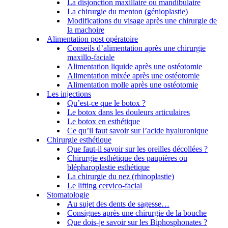
La disjonction maxillaire ou mandibulaire
La chirurgie du menton (génioplastie)
Modifications du visage après une chirurgie de
la machoire
Alimentation post opératoire
Conseils d’alimentation après une chirurgie
maxillo-faciale
Alimentation liquide après une ostéotomie
Alimentation mixée après une ostéotomie
Alimentation molle après une ostéotomie
Les injections
Qu’est-ce que le botox ?
Le botox dans les douleurs articulaires
Le botox en esthétique
Ce qu’il faut savoir sur l’acide hyaluronique
Chirurgie esthétique
Que faut-il savoir sur les oreilles décollées ?
Chirurgie esthétique des paupières ou
blépharoplastie esthétique
La chirurgie du nez (rhinoplastie)
Le lifting cervico-facial
Stomatologie
Au sujet des dents de sagesse…
Consignes après une chirurgie de la bouche
Que dois-je savoir sur les Biphosphonates ?