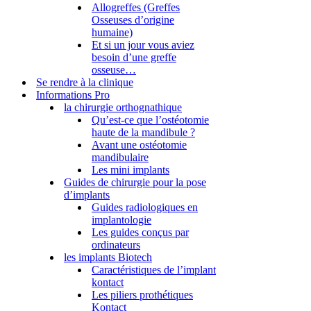
Allogreffes (Greffes
Osseuses d’origine
humaine)
Et si un jour vous aviez
besoin d’une greffe
osseuse…
Se rendre à la clinique
Informations Pro
la chirurgie orthognathique
Qu’est-ce que l’ostéotomie
haute de la mandibule ?
Avant une ostéotomie
mandibulaire
Les mini implants
Guides de chirurgie pour la pose
d’implants
Guides radiologiques en
implantologie
Les guides conçus par
ordinateurs
les implants Biotech
Caractéristiques de l’implant
kontact
Les piliers prothétiques
Kontact