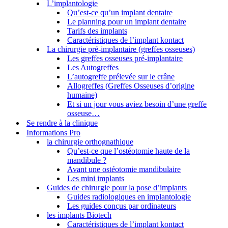
L’implantologie
Qu’est-ce qu’un implant dentaire
Le planning pour un implant dentaire
Tarifs des implants
Caractéristiques de l’implant kontact
La chirurgie pré-implantaire (greffes osseuses)
Les greffes osseuses pré-implantaire
Les Autogreffes
L’autogreffe prélevée sur le crâne
Allogreffes (Greffes Osseuses d’origine
humaine)
Et si un jour vous aviez besoin d’une greffe
osseuse…
Se rendre à la clinique
Informations Pro
la chirurgie orthognathique
Qu’est-ce que l’ostéotomie haute de la
mandibule ?
Avant une ostéotomie mandibulaire
Les mini implants
Guides de chirurgie pour la pose d’implants
Guides radiologiques en implantologie
Les guides conçus par ordinateurs
les implants Biotech
Caractéristiques de l’implant kontact