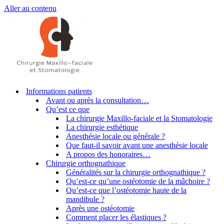
Aller au contenu
Informations patients
Avant ou après la consultation…
Qu’est ce que
La chirurgie Maxillo-faciale et la Stomatologie
La chirurgie esthétique
Anesthésie locale ou générale ?
Que faut-il savoir avant une anesthésie locale
A propos des honoraires…
Chirurgie orthognathique
Généralités sur la chirurgie orthognathique ?
Qu’est-ce qu’une ostéotomie de la mâchoire ?
Qu’est-ce que l’ostéotomie haute de la
mandibule ?
Après une ostéotomie
Comment placer les élastiques ?