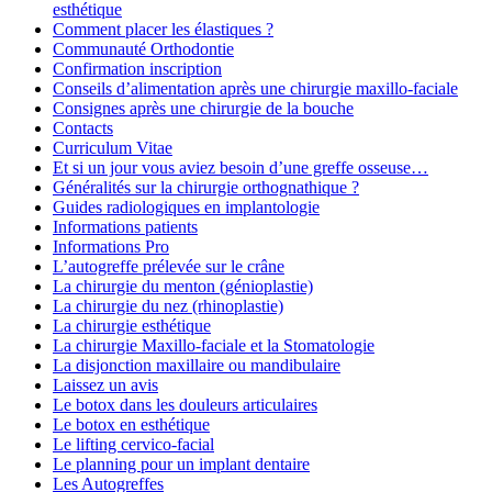
esthétique
Comment placer les élastiques ?
Communauté Orthodontie
Confirmation inscription
Conseils d’alimentation après une chirurgie maxillo-faciale
Consignes après une chirurgie de la bouche
Contacts
Curriculum Vitae
Et si un jour vous aviez besoin d’une greffe osseuse…
Généralités sur la chirurgie orthognathique ?
Guides radiologiques en implantologie
Informations patients
Informations Pro
L’autogreffe prélevée sur le crâne
La chirurgie du menton (génioplastie)
La chirurgie du nez (rhinoplastie)
La chirurgie esthétique
La chirurgie Maxillo-faciale et la Stomatologie
La disjonction maxillaire ou mandibulaire
Laissez un avis
Le botox dans les douleurs articulaires
Le botox en esthétique
Le lifting cervico-facial
Le planning pour un implant dentaire
Les Autogreffes