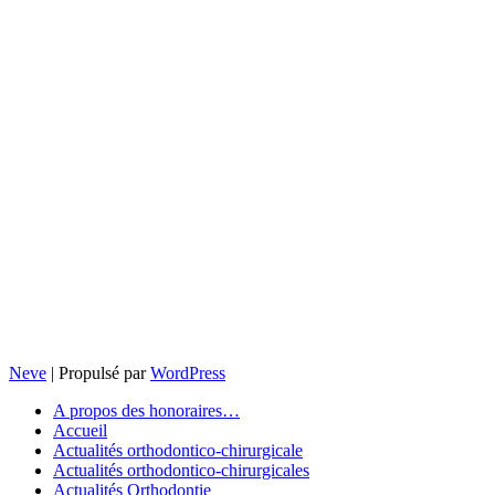
Neve
| Propulsé par
WordPress
A propos des honoraires…
Accueil
Actualités orthodontico-chirurgicale
Actualités orthodontico-chirurgicales
Actualités Orthodontie