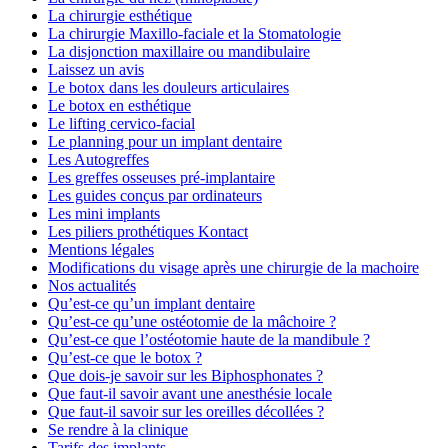
La chirurgie esthétique
La chirurgie Maxillo-faciale et la Stomatologie
La disjonction maxillaire ou mandibulaire
Laissez un avis
Le botox dans les douleurs articulaires
Le botox en esthétique
Le lifting cervico-facial
Le planning pour un implant dentaire
Les Autogreffes
Les greffes osseuses pré-implantaire
Les guides conçus par ordinateurs
Les mini implants
Les piliers prothétiques Kontact
Mentions légales
Modifications du visage après une chirurgie de la machoire
Nos actualités
Qu’est-ce qu’un implant dentaire
Qu’est-ce qu’une ostéotomie de la mâchoire ?
Qu’est-ce que l’ostéotomie haute de la mandibule ?
Qu’est-ce que le botox ?
Que dois-je savoir sur les Biphosphonates ?
Que faut-il savoir avant une anesthésie locale
Que faut-il savoir sur les oreilles décollées ?
Se rendre à la clinique
Tarifs des implants