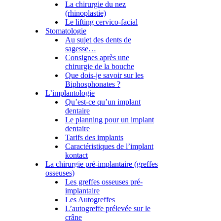
La chirurgie du nez
(rhinoplastie)
Le lifting cervico-facial
Stomatologie
Au sujet des dents de
sagesse…
Consignes après une
chirurgie de la bouche
Que dois-je savoir sur les
Biphosphonates ?
L’implantologie
Qu’est-ce qu’un implant
dentaire
Le planning pour un implant
dentaire
Tarifs des implants
Caractéristiques de l’implant
kontact
La chirurgie pré-implantaire (greffes
osseuses)
Les greffes osseuses pré-
implantaire
Les Autogreffes
L’autogreffe prélevée sur le
crâne