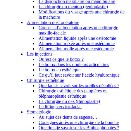
La disjonction maxillaire ou mandibulaire
La chirurgie du menton (génioplastie)
Modifications du visage après une chirurgie de
la machoire
Alimentation post opératoire
Conseils d’alimentation après une chirurgie
maxillo-faciale
Alimentation liquide après une ostéotomie
Alimentation mixée après une ostéotomie
Alimentation molle après une ostéotomie
Les injections
Qu’est-ce que le botox ?
Le botox dans les douleurs articulaires
Le botox en esthétique
Ce qu’il faut savoir sur l’acide hyaluronique
Chirurgie esthétique
Que faut-il savoir sur les oreilles décollées ?
Chirurgie esthétique des paupières ou
blépharoplastie esthétique
La chirurgie du nez (rhinoplastie)
Le lifting cervico-facial
Stomatologie
Au sujet des dents de sagesse…
Consignes après une chirurgie de la bouche
Que dois-je savoir sur les Biphosphonates ?