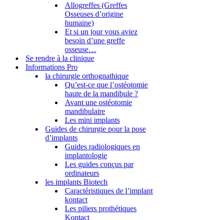
Allogreffes (Greffes
Osseuses d’origine
humaine)
Et si un jour vous aviez
besoin d’une greffe
osseuse…
Se rendre à la clinique
Informations Pro
la chirurgie orthognathique
Qu’est-ce que l’ostéotomie
haute de la mandibule ?
Avant une ostéotomie
mandibulaire
Les mini implants
Guides de chirurgie pour la pose
d’implants
Guides radiologiques en
implantologie
Les guides conçus par
ordinateurs
les implants Biotech
Caractéristiques de l’implant
kontact
Les piliers prothétiques
Kontact