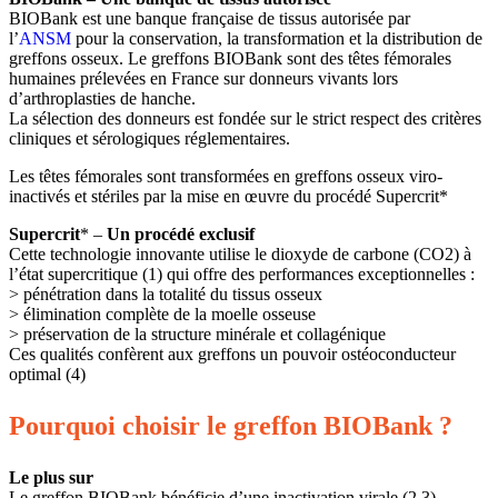
BIOBank est une banque française de tissus autorisée par
l’
ANSM
pour la conservation, la transformation et la distribution de
greffons osseux. Le greffons BIOBank sont des têtes fémorales
humaines prélevées en France sur donneurs vivants lors
d’arthroplasties de hanche.
La sélection des donneurs est fondée sur le strict respect des critères
cliniques et sérologiques réglementaires.
Les têtes fémorales sont transformées en greffons osseux viro-
inactivés et stériles par la mise en œuvre du procédé Supercrit*
Supercrit
* –
Un procédé exclusif
Cette technologie innovante utilise le dioxyde de carbone (CO2) à
l’état supercritique (1) qui offre des performances exceptionnelles :
> pénétration dans la totalité du tissus osseux
> élimination complète de la moelle osseuse
> préservation de la structure minérale et collagénique
Ces qualités confèrent aux greffons un pouvoir ostéoconducteur
optimal (4)
Pourquoi choisir le greffon BIOBank ?
Le plus sur
Le greffon BIOBank bénéficie d’une inactivation virale (2,3)