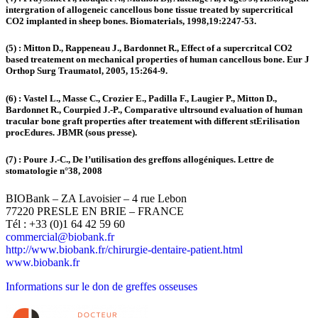
intergration of allogeneic cancellous bone tissue treated by supercritical
CO2 implanted in sheep bones. Biomaterials, 1998,19:2247-53.
(5) : Mitton D., Rappeneau J., Bardonnet R., Effect of a supercritcal CO2
based treatement on mechanical properties of human cancellous bone. Eur J
Orthop Surg Traumatol, 2005, 15:264-9.
(6) : Vastel L., Masse C., Crozier E., Padilla F., Laugier P., Mitton D.,
Bardonnet R., Courpied J.-P., Comparative ultrsound evaluation of human
tracular bone graft properties after treatement with different stErilisation
procEdures. JBMR (sous presse).
(7) : Poure J.-C., De l’utilisation des greffons allogéniques. Lettre de
stomatologie n°38, 2008
BIOBank – ZA Lavoisier – 4 rue Lebon
77220 PRESLE EN BRIE – FRANCE
Tél : +33 (0)1 64 42 59 60
commercial@biobank.fr
http://www.biobank.fr/chirurgie-dentaire-patient.html
www.biobank.fr
Informations sur le don de greffes osseuses