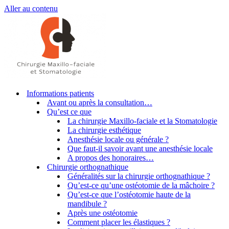
Aller au contenu
Informations patients
Avant ou après la consultation…
Qu’est ce que
La chirurgie Maxillo-faciale et la Stomatologie
La chirurgie esthétique
Anesthésie locale ou générale ?
Que faut-il savoir avant une anesthésie locale
A propos des honoraires…
Chirurgie orthognathique
Généralités sur la chirurgie orthognathique ?
Qu’est-ce qu’une ostéotomie de la mâchoire ?
Qu’est-ce que l’ostéotomie haute de la
mandibule ?
Après une ostéotomie
Comment placer les élastiques ?