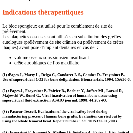
Indications thérapeutiques
Le bloc spongieux est utilisé pour le comblement de site de
prélèvement.
Les plaquettes osseuses sont utilisées en substitution des greffes
autologues (prélèvement de site crânien ou prélèvement de crêtes
iliaques) avant pose d’implant dentaires en cas de :
volume osseux sous-sinusien insuffisant
crête atrophiques de l’os maxillaire
(1) :Fages J., Marty L., Delga C., Condoret J.-S., Combes D., Frayssinet P.,
Use of supercritical CO2 for bone delipidation. Biomaterials, 1994, 15:650-6.
(2) : Fages J., Frayssinet P., Poirier B., Barbier Y., Joffret ML, Larzul D.,
Majewski W., Bonel G., Viral inactivation of human bone tissue using
supercritical fluid extraction. ASAIO journal, 1998, 44:289-93.
(3) : Pasteur-Texcell, Evaluation of the viral safety level during
manufacturing process of human bone grafts. Evaluation carried out by
using the whole femoral head. Report number : 250/01/5375/01,2003.
(4) : Frayssinet P., Rouquet N., Mathon D;, Autefage A., Fages J., Histological