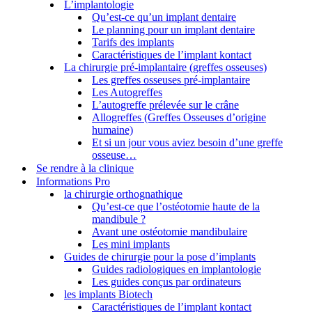
L’implantologie
Qu’est-ce qu’un implant dentaire
Le planning pour un implant dentaire
Tarifs des implants
Caractéristiques de l’implant kontact
La chirurgie pré-implantaire (greffes osseuses)
Les greffes osseuses pré-implantaire
Les Autogreffes
L’autogreffe prélevée sur le crâne
Allogreffes (Greffes Osseuses d’origine
humaine)
Et si un jour vous aviez besoin d’une greffe
osseuse…
Se rendre à la clinique
Informations Pro
la chirurgie orthognathique
Qu’est-ce que l’ostéotomie haute de la
mandibule ?
Avant une ostéotomie mandibulaire
Les mini implants
Guides de chirurgie pour la pose d’implants
Guides radiologiques en implantologie
Les guides conçus par ordinateurs
les implants Biotech
Caractéristiques de l’implant kontact