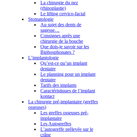
La chirurgie du nez
(rhinoplastie)
Le lifting cervico-facial
Stomatologie
Au sujet des dents de
sagesse…
Consignes après une
chirurgie de la bouche
Que dois-je savoir sur les
Biphosphonates ?
L’implantologie
Qu’est-ce qu’un implant
dentaire
Le planning pour un implant
dentaire
Tarifs des implants
Caractéristiques de l’implant
kontact
La chirurgie pré-implantaire (greffes
osseuses)
Les greffes osseuses pré-
implantaire
Les Autogreffes
L’autogreffe prélevée sur le
crâne