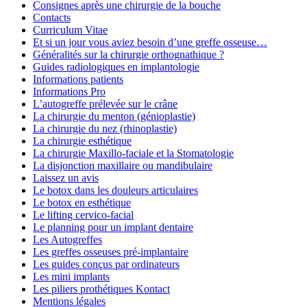
Consignes après une chirurgie de la bouche
Contacts
Curriculum Vitae
Et si un jour vous aviez besoin d’une greffe osseuse…
Généralités sur la chirurgie orthognathique ?
Guides radiologiques en implantologie
Informations patients
Informations Pro
L’autogreffe prélevée sur le crâne
La chirurgie du menton (génioplastie)
La chirurgie du nez (rhinoplastie)
La chirurgie esthétique
La chirurgie Maxillo-faciale et la Stomatologie
La disjonction maxillaire ou mandibulaire
Laissez un avis
Le botox dans les douleurs articulaires
Le botox en esthétique
Le lifting cervico-facial
Le planning pour un implant dentaire
Les Autogreffes
Les greffes osseuses pré-implantaire
Les guides conçus par ordinateurs
Les mini implants
Les piliers prothétiques Kontact
Mentions légales