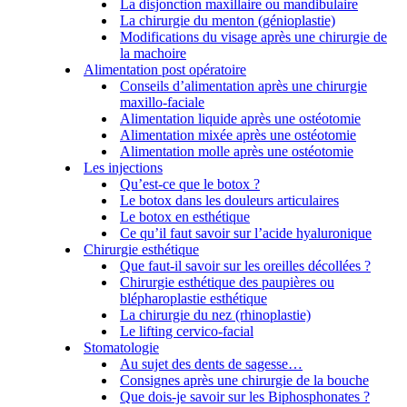
La disjonction maxillaire ou mandibulaire
La chirurgie du menton (génioplastie)
Modifications du visage après une chirurgie de
la machoire
Alimentation post opératoire
Conseils d’alimentation après une chirurgie
maxillo-faciale
Alimentation liquide après une ostéotomie
Alimentation mixée après une ostéotomie
Alimentation molle après une ostéotomie
Les injections
Qu’est-ce que le botox ?
Le botox dans les douleurs articulaires
Le botox en esthétique
Ce qu’il faut savoir sur l’acide hyaluronique
Chirurgie esthétique
Que faut-il savoir sur les oreilles décollées ?
Chirurgie esthétique des paupières ou
blépharoplastie esthétique
La chirurgie du nez (rhinoplastie)
Le lifting cervico-facial
Stomatologie
Au sujet des dents de sagesse…
Consignes après une chirurgie de la bouche
Que dois-je savoir sur les Biphosphonates ?