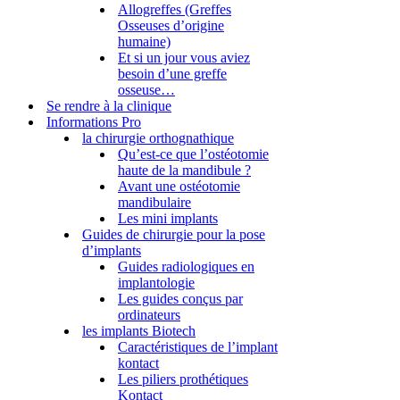
Allogreffes (Greffes
Osseuses d’origine
humaine)
Et si un jour vous aviez
besoin d’une greffe
osseuse…
Se rendre à la clinique
Informations Pro
la chirurgie orthognathique
Qu’est-ce que l’ostéotomie
haute de la mandibule ?
Avant une ostéotomie
mandibulaire
Les mini implants
Guides de chirurgie pour la pose
d’implants
Guides radiologiques en
implantologie
Les guides conçus par
ordinateurs
les implants Biotech
Caractéristiques de l’implant
kontact
Les piliers prothétiques
Kontact