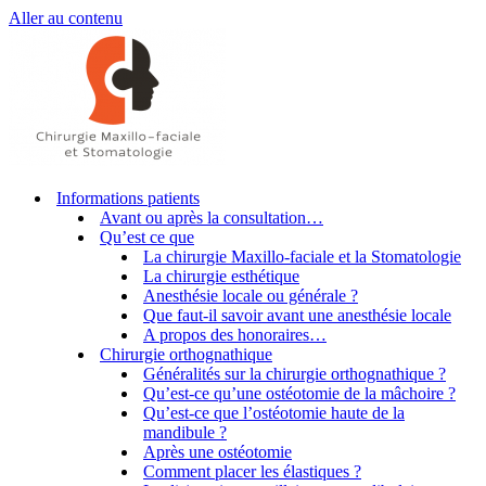
Aller au contenu
Informations patients
Avant ou après la consultation…
Qu’est ce que
La chirurgie Maxillo-faciale et la Stomatologie
La chirurgie esthétique
Anesthésie locale ou générale ?
Que faut-il savoir avant une anesthésie locale
A propos des honoraires…
Chirurgie orthognathique
Généralités sur la chirurgie orthognathique ?
Qu’est-ce qu’une ostéotomie de la mâchoire ?
Qu’est-ce que l’ostéotomie haute de la
mandibule ?
Après une ostéotomie
Comment placer les élastiques ?