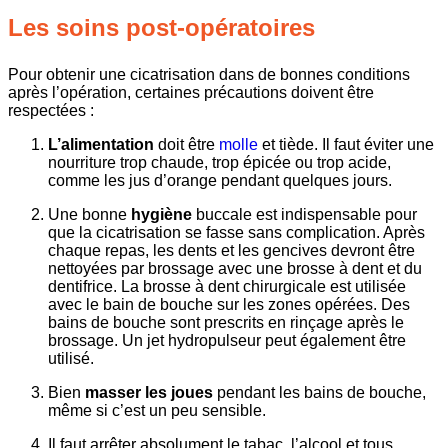
Les soins post-opératoires
Pour obtenir une cicatrisation dans de bonnes conditions
après l’opération, certaines précautions doivent être
respectées :
L’alimentation
doit être
molle
et tiède. Il faut éviter une
nourriture trop chaude, trop épicée ou trop acide,
comme les jus d’orange pendant quelques jours.
Une
bonne
hygiène
buccal
e est indispensable pour
que la cicatrisation se fasse sans complication. Après
chaque repas, les dents et les gencives devront être
nettoyées par brossage avec une brosse à dent et du
dentifrice. La brosse à dent chirurgicale est utilisée
avec le bain de bouche sur les zones opérées. Des
bains de bouche sont prescrits en rinçage après le
brossage. Un jet hydropulseur peut également être
utilisé.
Bien
masser les joues
pendant les bains de bouche,
même si c’est un peu sensible.
Il faut arrêter absolument le
tabac, l’alcool
et tous