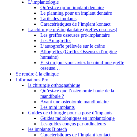
L’implantologie
Qu’est-ce qu’un implant dentaire
Le planning pour un implant dentaire
Tarifs des implants
Caractéristiques de l’implant kontact
La chirurgie pré-implantaire (greffes osseuses)
Les greffes osseuses pré-implantaire
Les Autogreffes
L’autogreffe prélevée sur le crâne
Allogreffes (Greffes Osseuses d’origine
humaine)
Et si un jour vous aviez besoin d’une greffe
osseuse…
Se rendre à la clinique
Informations Pro
la chirurgie orthognathique
Qu’est-ce que l’ostéotomie haute de la
mandibule ?
Avant une ostéotomie mandibulaire
Les mini implants
Guides de chirurgie pour la pose d’implants
Guides radiologiques en implantologie
Les guides conçus par ordinateurs
les implants Biotech
Caractéristiques de l’implant kontact