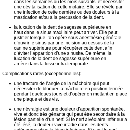
dans les semaines ou les mois suivants, et nécessiter
une dévitalisation de cette molaire. Elle se révèle par
une infection de cette dernière ou des douleurs à la
mastication et/ou à la percussion de la dent.
la luxation de la dent de sagesse supérieure en
haut
dans le sinus maxillaire peut arriver. Elle peut
justifier lorsque l’on opère sous anesthésie générale
d’ouvrir le sinus par une incision au dessus de la
canine supérieure pour récupérer cette dent afin
d’éviter l’apparition d’une sinusite. De même,
la
luxation de la dent de sagesse supérieure en
arrière
dans la fosse infra-temporale.
Complications rares (exceptionnelles):
une fracture de l’angle de la mâchoire
qui peut
nécessiter de bloquer la mâchoire en position fermée
pendant quelques jours et d’opérer en mettant en place
une plaque et des vis.
une névralgie
est une douleur d’apparition spontanée,
vive et donc très gênante qui peut être secondaire à la
lésion partielle d’un nerf. Si le nerf alvéolaire inférieur a
été lésé, la douleur vive irradie dans les dents
antérieures et/ou la lèvre inférieure. Si c’est le nerf